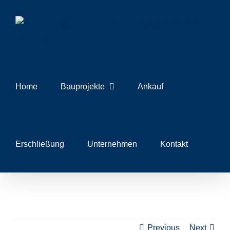
Skip
to
content
Home
Bauprojekte
Ankauf
Erschließung
Unternehmen
Kontakt
Previous
Next